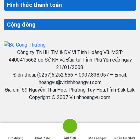
Hình thức thanh toán
Cộng đồng
Công ty TNHH TM & DV Vi Tính Hoàng Vũ. MST:
4400415662 do Sở KH và Đầu tư Tỉnh Phú Yên cấp ngày
21/01/2008.
Điện thoại: (0257)6.252.656 – 0907.838.057 – Email:
hoangvu@vitinhhoangvu.com
Địa chỉ: 59 Nguyễn Thái Học, Phường Tuy Hòa,Tỉnh Đắk Lắk.
Copyright © 2007 Vitinhhoangvu.com.
Gọi điện
Tìm đường
Chat Zalo
Messenger
Nhắn tin SMS