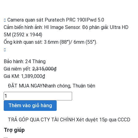
Camera quan sát Puratech PRC 190IPwd 5.0
Cảm biến hình ảnh: HI Image Sensor. Độ phân giải: Ultra HD
5M (2592 x 1944)
Ống kính quan sát: 3.6mm (88°)/ 6mm (55°).
Bảo hành: 24 Tháng
Giá niêm yết:
2,315,000
₫
Giá KM:
1,389,000
₫
ĐẶT MUA NGAY
Nhanh chóng, Thuận tiện
Camera
IP
Thêm vào giỏ hàng
Wifi
Puratech
TRẢ GÓP QUA CTY TÀI CHÍNH
Xét duyệt 15p qua CCCD
PRC-
Trợ giúp
190IPwd