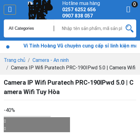
Hotline mua hàng
0
0257 6252 656
0907 838 057
Vi Tính Hoàng Vũ chuyên cung cấp sỉ linh kiện máy t
Trang chủ
Camera - An ninh
Camera IP Wifi Puratech PRC-190IPwd 5.0 | Camera Wifi 
Camera IP Wifi Puratech PRC-190IPwd 5.0 | C
amera Wifi Tuy Hòa
-40%